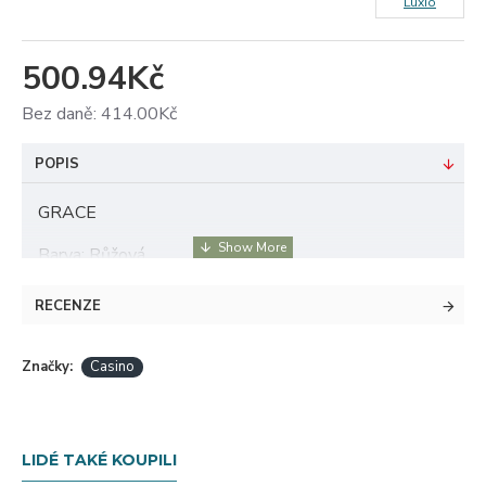
Luxio
500.94Kč
Bez daně: 414.00Kč
POPIS
GRACE
Barva: Růžová
Povrch: Průhledný
Krytí: 2/5
RECENZE
Popis: Přidejte dotek elegance a vytříbenosti s touto
jemnou světlou růžovou, inspirovanou monackou
Značky:
Casino
smetánkou.
1x15ml
LIDÉ TAKÉ KOUPILI