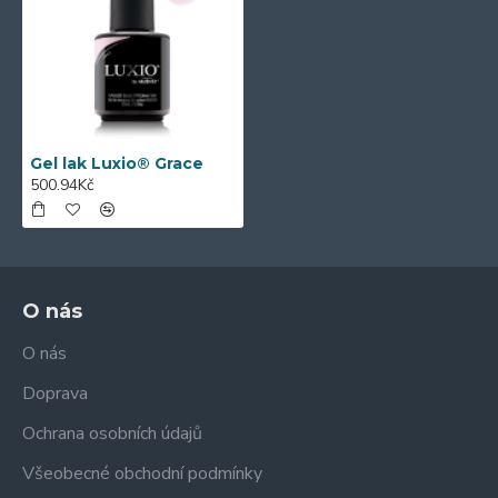
Gel lak Luxio® Grace
500.94Kč
O nás
O nás
Doprava
Ochrana osobních údajů
Všeobecné obchodní podmínky