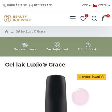
PŘIHLÁSIT SE
REGISTRACE
CZK
CZECH
0
0
Gel lak Luxio® Grace
Doprava zdarma
Zavolejte hned
Položit otázku
Gel lak Luxio® Grace
NEJPRODÁVANĚJŠÍ