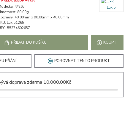
PŘEDOBJEDNÁVKA
Modelka:
№265
Luxio
Hmotnost:
80.00g
Rozměry:
40.00mm x 90.00mm x 40.00mm
SKU:
Luxio1265
UPC:
55374602657
PŘIDAT DO KOŠÍKU
KOUPIT
MU PŘÁNÍ
POROVNAT TENTO PRODUKT
ývá doprava zdarma 10,000.00Kč