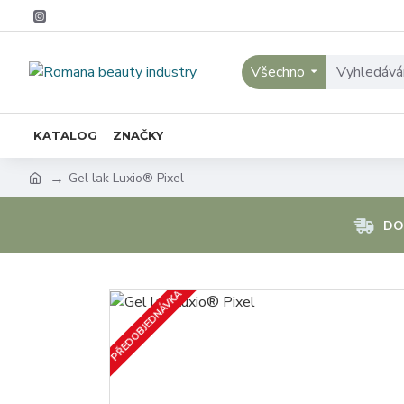
Všechno
KATALOG
ZNAČKY
Gel lak Luxio® Pixel
DO
PŘEDOBJEDNÁVKA