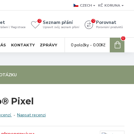
CZECH
KČ
KORUNA
0
0
et
Seznam přání
Porovnat
lášení / Registrace
Upravit svůj seznam přání
Porovnání produktů
0
0 položky - 0.00Kč
NÁS
KONTAKTY
ZPRÁVY
 OTÁZKU
o® Pixel
ecenzí.
-
Napsat recenzi