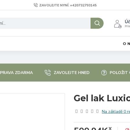
ZAVOLEJTE NYNÍ: +420732793145
Úč
Přih
O 
PRAVA ZDARMA
ZAVOLEJTE HNED
POLOŽIT
Gel lak Luxi
Na základě 0 r