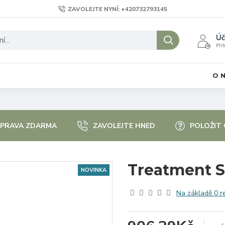
ZAVOLEJTE NYNÍ: +420732793145
Úč
Přih
O 
PRAVA ZDARMA
ZAVOLEJTE HNED
POLOŽIT
Treatment 
NOVINKA
Na základě 0 r