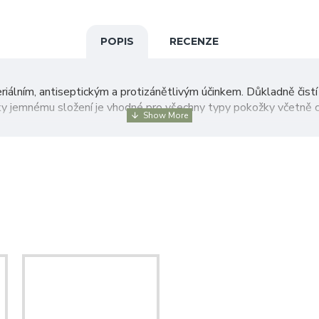
POPIS
RECENZE
riálním, antiseptickým a protizánětlivým účinkem. Důkladně čistí
íky jemnému složení je vhodné pro všechny typy pokožky včetně c
 a eliminuje pocit suchosti a pnutí po umytí nebo hygienických pro
, kyselina mléčná, panthenol, vitamín E, hydrolyzovaný ovesný prot
pokožku, napěňte, rovnoměrně rozetřete a opláchněte teplou 