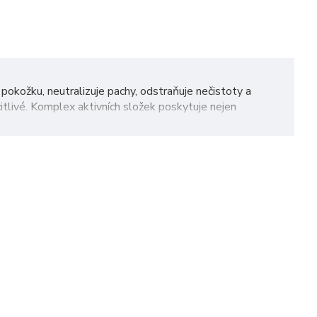
 pokožku, neutralizuje pachy, odstraňuje nečistoty a
itlivé. Komplex aktivních složek poskytuje nejen
cedurách. Doporučuje se jako univerzální fáze čištění při
ein
vodou