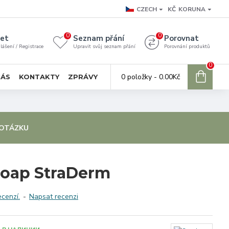
CZECH
KČ
KORUNA
0
0
et
Seznam přání
Porovnat
lášení / Registrace
Upravit svůj seznam přání
Porovnání produktů
0
0 položky - 0.00Kč
NÁS
KONTAKTY
ZPRÁVY
 OTÁZKU
Soap StraDerm
ecenzí.
-
Napsat recenzi