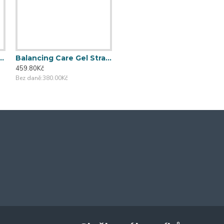
are Solution StraDerm
Balancing Care Gel StraDerm
Balancing Care Gel StraDerm
459.80Kč
689.70Kč
Bez daně:380.00Kč
Bez daně:570.00Kč