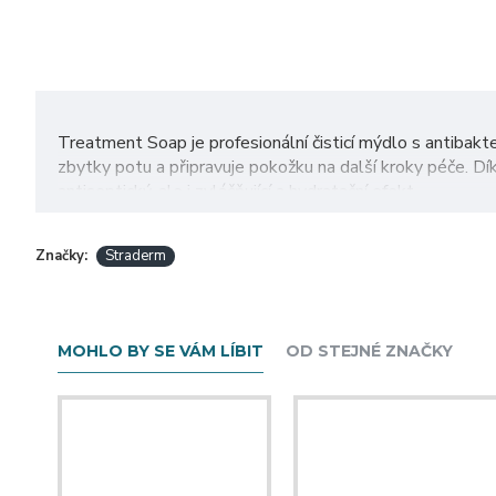
Treatment Soap je profesionální čisticí mýdlo s antibakte
zbytky potu a připravuje pokožku na další kroky péče. D
antiseptický, ale i zvláčňující a hydratační efekt.
Aktivuje proces buněčné detoxikace, snižuje riziko zánětu
Značky:
péči o pokožku rukou a nohou.
Straderm
Složení:
extrakt z řas, extrakt z vilínu, extrakt ze smilu
Způsob použití:
naneste malé množství mýdla na vlhkou 
Použití:
pro domácí i profesionální použití
MOHLO BY SE VÁM LÍBIT
OD STEJNÉ ZNAČKY
500ml