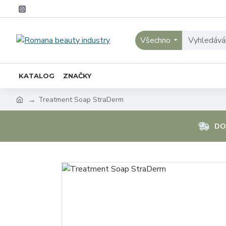
Všechno
KATALOG
ZNAČKY
Treatment Soap StraDerm
DO