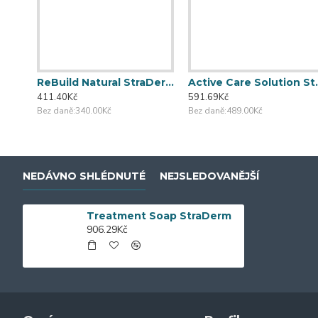
ReBuild Natural StraDerm Straderm
Active C
411.40Kč
591.69Kč
Bez daně:340.00Kč
Bez daně:489.00Kč
NEDÁVNO SHLÉDNUTÉ
NEJSLEDOVANĚJŠÍ
Treatment Soap StraDerm
906.29Kč