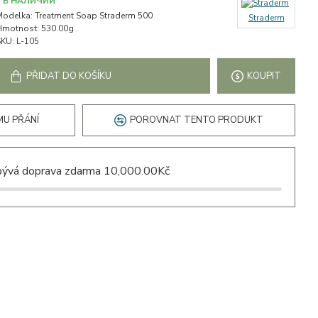
В НАЛИЧИИ
Modelka:
Treatment Soap Straderm 500
Straderm
Hmotnost:
530.00g
SKU:
L-105
PŘIDAT DO KOŠÍKU
KOUPIT
MU PŘÁNÍ
POROVNAT TENTO PRODUKT
ývá doprava zdarma 10,000.00Kč