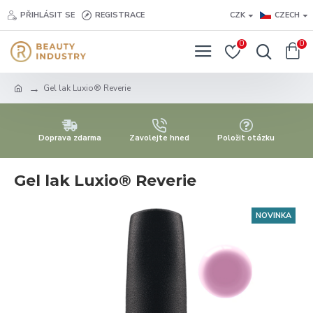
PŘIHLÁSIT SE
REGISTRACE
CZK
CZECH
0
0
Gel lak Luxio® Reverie
Doprava zdarma
Zavolejte hned
Položit otázku
Gel lak Luxio® Reverie
NOVINKA