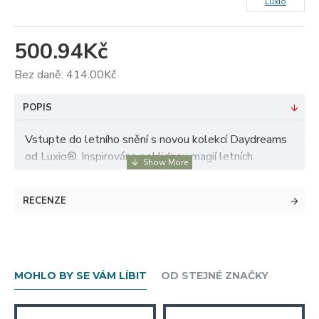
Luxio
500.94Kč
Bez daně: 414.00Kč
POPIS
Vstupte do letního snění s novou kolekcí Daydreams
od Luxio®. Inspirována poklidnou magií letních
odpolední, tato kolekce tří jemných transparentních
odstínů zachycuje teplo slunce, lehkost oblak a
RECENZE
pomíjivou krásu klidného dne.
Luxio Reverie — jemný zaprášeně růžový odstín s
romantickým nádechem. Přidává nehtům teplý,
decentní tón vhodný pro každodenní i elegantní
MOHLO BY SE VÁM LÍBIT
OD STEJNÉ ZNAČKY
vzhled.
Povrch: Tint