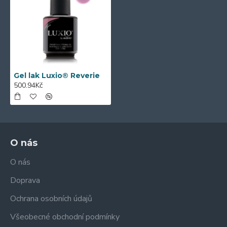
volbu pro dlouhotrvající gelovou manikúru nebo
pedikúru.
Bez zápachu
100% čisté gelové složení
Bez rozpouštědel
Vyrobeno v Kanadě - z nejkvalitnějších
surovin USA a Evropy
Gel lak Luxio® Reverie
500.94Kč
Při správné aplikaci nepoškodí přírodní nehty
Profesionální produkt
Snadno aplikovatelný "leštěný" formát
Ultra-pigmentované barvy
Gel s krémovou konzistencí vytvořený pro
O nás
dokonalou kontrolu a snadnou aplikaci
O nás
Doprava
Ochrana osobních údajů
Všeobecné obchodní podmínky