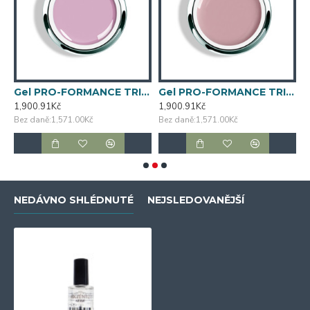
CE TRINITY CLEAR mini
Gel PRO-FORMANCE TRINITY SHADES SC1
Gel PRO-FORMANCE TRINITY SHADES SW2
1,900.91Kč
1,900.91Kč
4
Bez daně:1,571.00Kč
Bez daně:1,571.00Kč
B
NEDÁVNO SHLÉDNUTÉ
NEJSLEDOVANĚJŠÍ