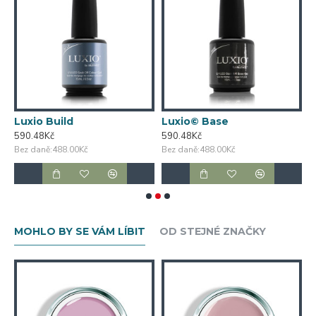
Luxio Build
Luxio© Base
G
590.48Kč
590.48Kč
5
Bez daně:488.00Kč
Bez daně:488.00Kč
B
MOHLO BY SE VÁM LÍBIT
OD STEJNÉ ZNAČKY