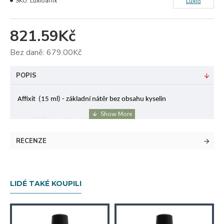
SKU:
Luxioaffix
Luxio
821.59Kč
Bez daně: 679.00Kč
POPIS
Affixit  (15 ml) - základní nátěr bez obsahu kyselin
- lepší přilnavost k nehtové ploténce
- používá se na tenké, exfoliační a problematické nehty
RECENZE
Způsob aplikace:
Naneste tenkou vrstvu na volném okraji (2-3 mm)
LIDÉ TAKÉ KOUPILI