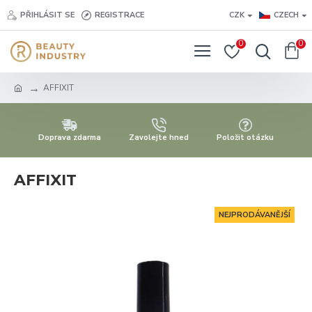
PŘIHLÁSIT SE
REGISTRACE
CZK
CZECH
0
0
AFFIXIT
Doprava zdarma
Zavolejte hned
Položit otázku
AFFIXIT
NEJPRODÁVANĚJŠÍ