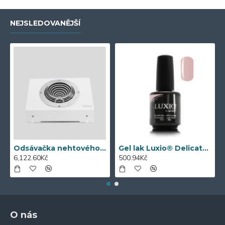
NEJSLEDOVANĚJŠÍ
Odsávačka nehtového prachu bílá
Gel lak Luxio® Delicate (c)
6,122.60Kč
500.94Kč
O nás