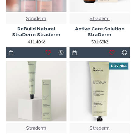
Straderm
Straderm
ReBuild Natural
Active Care Solution
StraDerm Straderm
StraDerm
411.40Kč
591.69Kč
NOVINKA
Straderm
Straderm