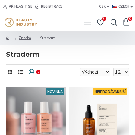
PŘIHLÁSIT SE
REGISTRACE
CZK
CZECH
0
0
Značka
Straderm
Straderm
0
NOVINKA
NEJPRODÁVANĚJŠÍ