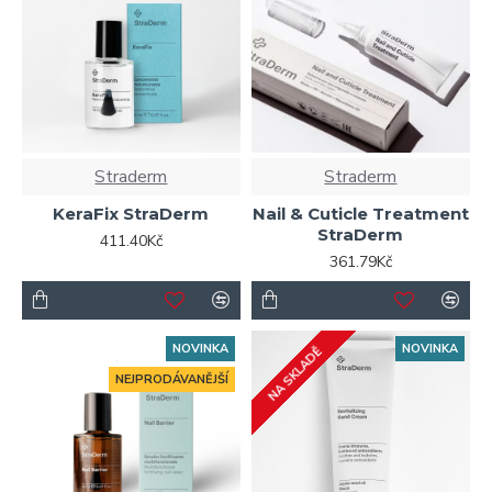
Straderm
Straderm
KeraFix StraDerm
Nail & Cuticle Treatment
StraDerm
411.40Kč
361.79Kč
NOVINKA
NOVINKA
NA SKLADĚ
NEJPRODÁVANĚJŠÍ