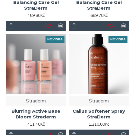
Balancing Care Gel
Balancing Care Gel
StraDerm
StraDerm
459.80Kč
689.70Kč
NOVINKA
NOVINKA
Straderm
Straderm
Blurring Active Base
Callus Softener Spray
Bloom Straderm
StraDerm
411.40Kč
1,210.00Kč