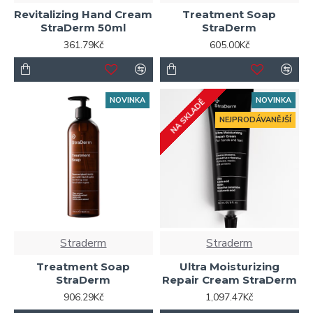
Revitalizing Hand Cream
Treatment Soap
StraDerm 50ml
StraDerm
361.79Kč
605.00Kč
NOVINKA
NOVINKA
NA SKLADĚ
NEJPRODÁVANĚJŠÍ
Straderm
Straderm
Treatment Soap
Ultra Moisturizing
StraDerm
Repair Cream StraDerm
906.29Kč
1,097.47Kč